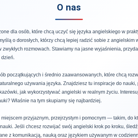
O nas
zone dla osób, które chcą uczyć się języka angielskiego w prak
yślą o dorosłych, którzy chcą lepiej radzić sobie z angielskim
 zwykłych rozmowach. Stawiamy na jasne wyjaśnienia, przydatn
 dzień.
osób początkujących i średnio zaawansowanych, które chcą rozw
aturalnego używania języka. Znajdziesz tu inspiracje do nauki,
zówki, jak wykorzystywać angielski w realnym życiu. Interesu
uki? Właśnie na tym skupiamy się najbardziej.
 miejscem przyjaznym, przejrzystym i pomocnym — takim, do kt
nauki. Jeśli chcesz rozwijać swój angielski krok po kroku, śledź
zane z komunikacją, nauką oraz językiem używanym w codzien