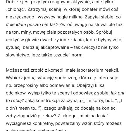
Dobrze jest przy tym reagować aktywnie, a nie tylko
„chłonąć”. Zatrzymaj scenę, w której bohater mówi coś
niezręcznego i wszyscy nagle milkną. Zapytaj siebie:
co
dokładnie poszło nie tak?
Zwróć uwagę na słowa, ale też
na ton, miny, mowę ciała pozostałych osób. Spróbuj
ułożyć w głowie dwa–trzy inne zdania, które byłyby w tej
sytuacji bardziej akceptowalne – tak ćwiczysz nie tylko
słownictwo, lecz także „czucie” norm.
Możesz też zrobić z komedii małe laboratorium reakcji.
Wybierz jedną sytuację społeczną, która cię interesuje,
np. przeprosiny albo odmawianie. Obejrzyj kilka
odcinków, wyłap tylko te sceny i odpowiedz sobie:
jak oni
to robią?
Jaką konstrukcją zaczynają („I’m sorry, but…”, „I
didn’t mean to…”), czego unikają, co dodają na koniec,
żeby złagodzić przekaz? Z takiego „mini-badania”
wyciągniesz konkretny, powtarzalny wzór, który możesz
wykorzystać w realnym życiu.