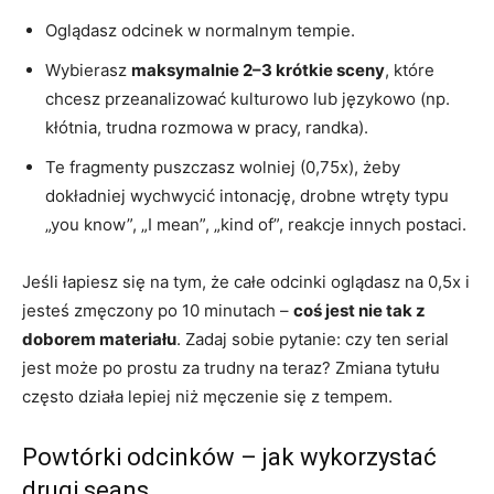
Oglądasz odcinek w normalnym tempie.
Wybierasz
maksymalnie 2–3 krótkie sceny
, które
chcesz przeanalizować kulturowo lub językowo (np.
kłótnia, trudna rozmowa w pracy, randka).
Te fragmenty puszczasz wolniej (0,75x), żeby
dokładniej wychwycić intonację, drobne wtręty typu
„you know”, „I mean”, „kind of”, reakcje innych postaci.
Jeśli łapiesz się na tym, że całe odcinki oglądasz na 0,5x i
jesteś zmęczony po 10 minutach –
coś jest nie tak z
doborem materiału
. Zadaj sobie pytanie: czy ten serial
jest może po prostu za trudny na teraz? Zmiana tytułu
często działa lepiej niż męczenie się z tempem.
Powtórki odcinków – jak wykorzystać
drugi seans