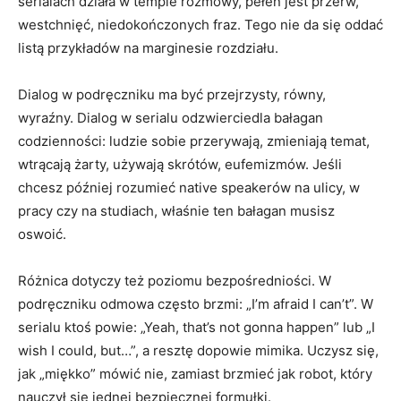
serialach działa w tempie rozmowy, pełen jest przerw,
westchnięć, niedokończonych fraz. Tego nie da się oddać
listą przykładów na marginesie rozdziału.
Dialog w podręczniku ma być przejrzysty, równy,
wyraźny. Dialog w serialu odzwierciedla bałagan
codzienności: ludzie sobie przerywają, zmieniają temat,
wtrącają żarty, używają skrótów, eufemizmów. Jeśli
chcesz później rozumieć native speakerów na ulicy, w
pracy czy na studiach, właśnie ten bałagan musisz
oswoić.
Różnica dotyczy też poziomu bezpośredniości. W
podręczniku odmowa często brzmi: „I’m afraid I can’t”. W
serialu ktoś powie: „Yeah, that’s not gonna happen” lub „I
wish I could, but…”, a resztę dopowie mimika. Uczysz się,
jak „miękko” mówić nie, zamiast brzmieć jak robot, który
nauczył się jednej bezpiecznej formułki.