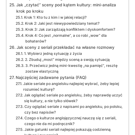
Jak „czytać” sceny pod kątem kultury: mini-analiza
krok po kroku
Krok 1: Kto tu z kim i w jakiej relacji?
Krok 2: Jaki jest niewypowiedziany temat?
Krok 3: Jak zarządzają konfliktem i dyskomfortem?
Krok 4: Co jest „normalne”, a co robi „wow” dla
bohaterów?
Jak sceny z seriali przekładać na własne rozmowy
1. Wybierz jedną sytuację z życia
2. Zbuduj „most” między sceną a swoją sytuacją
3. Przećwicz jedną mini-kwestię „na pamięć”, resztę
zostaw elastyczną
Najczęściej zadawane pytania (FAQ)
Jakie seriale po angielsku najlepiej wybrać, żeby lepiej
rozumieć kulturę?
Jak oglądać seriale po angielsku, żeby naprawdę uczyć
się kultury, a nie tylko słówek?
Czy oglądać seriale z napisami po angielsku, po polsku,
czy bez napisów?
Czego o kulturze anglojęzycznej nauczę się z seriali,
czego nie da mi podręcznik?
Jakie gatunki seriali najlepiej pokazują codzienną