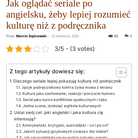
Jak oglądać seriale po
angielsku, żeby lepiej rozumieć
kulturę niż z podręcznika
Przez
Marcin Dąbrowski
-
23 kwietnia, 2026
63
0
3/5 - (3 votes)
Z tego artykuły dowiesz się:
Dlaczego seriale lepiej pokazują kulturę niż podręcznik
Język podręcznikowy kontra żywa mowa z ekranu
Kultura jako zachowanie, reakcje i poczucie humoru
Serial jako lustro konfliktów społecznych i tabu
Jedna scena, dziesięć wątków kulturowych
Ustal swój cel: jaki angielski i jaka kultura cię
interesują?
Amerykański, brytyjski, australijski – co i po co?
Jakich sytuacji językowych szukasz dla siebie?
Jak cel przekłada się na wybór gatunku serialu