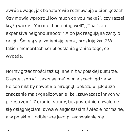
Zwróć uwagę, jak bohaterowie rozmawiają o pieniądzach.
Czy mówią wprost: „How much do you make?”, czy raczej
krążą wokół: „You must be doing well”, „That’s an
expensive neighbourhood”? Albo jak reagują na żarty o
religii. Śmieją się, zmieniają temat, prostują żart? W
takich momentach serial odsłania granice tego, co
wypada.
Normy grzeczności też są inne niż w polskiej kulturze.
Częste „sorry” i „excuse me” w miejscach, gdzie w
Polsce nikt by nawet nie mrugnął, pokazuje, jak duże
znaczenie ma sygnalizowanie, że „zauważasz innych w
przestrzeni”. Z drugiej strony, bezpośrednie chwalenie
się osiągnięciami bywa w anglosaskim świecie normalne,
a w polskim – odbierane jako przechwalanie się.