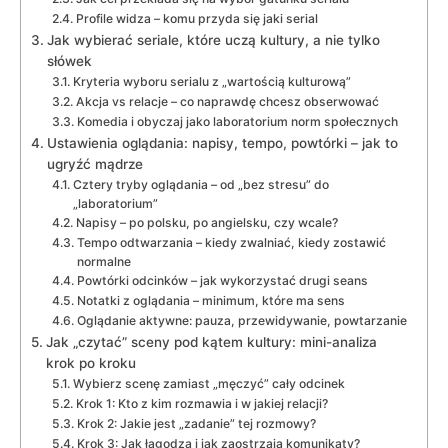
Profile widza – komu przyda się jaki serial
Jak wybierać seriale, które uczą kultury, a nie tylko
słówek
Kryteria wyboru serialu z „wartością kulturową”
Akcja vs relacje – co naprawdę chcesz obserwować
Komedia i obyczaj jako laboratorium norm społecznych
Ustawienia oglądania: napisy, tempo, powtórki – jak to
ugryźć mądrze
Cztery tryby oglądania – od „bez stresu” do
„laboratorium”
Napisy – po polsku, po angielsku, czy wcale?
Tempo odtwarzania – kiedy zwalniać, kiedy zostawić
normalne
Powtórki odcinków – jak wykorzystać drugi seans
Notatki z oglądania – minimum, które ma sens
Oglądanie aktywne: pauza, przewidywanie, powtarzanie
Jak „czytać” sceny pod kątem kultury: mini-analiza
krok po kroku
Wybierz scenę zamiast „męczyć” cały odcinek
Krok 1: Kto z kim rozmawia i w jakiej relacji?
Krok 2: Jakie jest „zadanie” tej rozmowy?
Krok 3: Jak łagodzą i jak zaostrzają komunikaty?