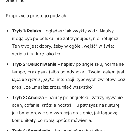
zmieniać.
Propozycja prostego podziału:
Tryb 1: Relaks
– oglądasz jak zwykły widz. Napisy
mogą być po polsku, nie zatrzymujesz, nie notujesz.
Ten tryb jest dobry, żeby w ogóle „wejść” w świat
serialu i kulturę jako tło.
Tryb 2: Osłuchiwanie
– napisy po angielsku, normalne
tempo, brak pauz (albo pojedyncze). Twoim celem jest
łapanie rytmu języka
, intonacji, typowych zwrotów, bez
presji, że „musisz zrozumieć wszystko”.
Tryb 3: Analiza
– napisy po angielsku, zatrzymywanie
scen, cofanie, krótkie notatki. Tu patrzysz na kulturę:
jak bohaterowie się zwracają do siebie, jak łagodzą
komunikaty, co robią
oprócz
mówienia.
Tryb 4: Symulacja
– bez napisów albo tylko z