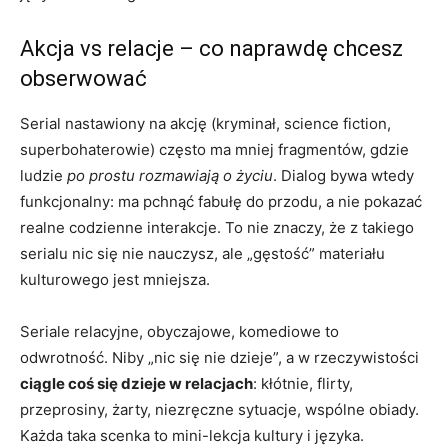
Akcja vs relacje – co naprawdę chcesz
obserwować
Serial nastawiony na akcję (kryminał, science fiction,
superbohaterowie) często ma mniej fragmentów, gdzie
ludzie
po prostu rozmawiają o życiu
. Dialog bywa wtedy
funkcjonalny: ma pchnąć fabułę do przodu, a nie pokazać
realne codzienne interakcje. To nie znaczy, że z takiego
serialu nic się nie nauczysz, ale „gęstość” materiału
kulturowego jest mniejsza.
Seriale relacyjne, obyczajowe, komediowe to
odwrotność. Niby „nic się nie dzieje”, a w rzeczywistości
ciągle coś się dzieje w relacjach
: kłótnie, flirty,
przeprosiny, żarty, niezręczne sytuacje, wspólne obiady.
Każda taka scenka to mini-lekcja kultury i języka.