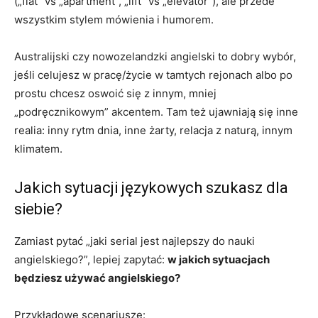
(„flat” vs „apartment”, „lift” vs „elevator”), ale przede
wszystkim stylem mówienia i humorem.
Australijski czy nowozelandzki angielski to dobry wybór,
jeśli celujesz w pracę/życie w tamtych rejonach albo po
prostu chcesz oswoić się z innym, mniej
„podręcznikowym” akcentem. Tam też ujawniają się inne
realia: inny rytm dnia, inne żarty, relacja z naturą, innym
klimatem.
Jakich sytuacji językowych szukasz dla
siebie?
Zamiast pytać „jaki serial jest najlepszy do nauki
angielskiego?”, lepiej zapytać:
w jakich sytuacjach
będziesz używać angielskiego?
Przykładowe scenariusze: