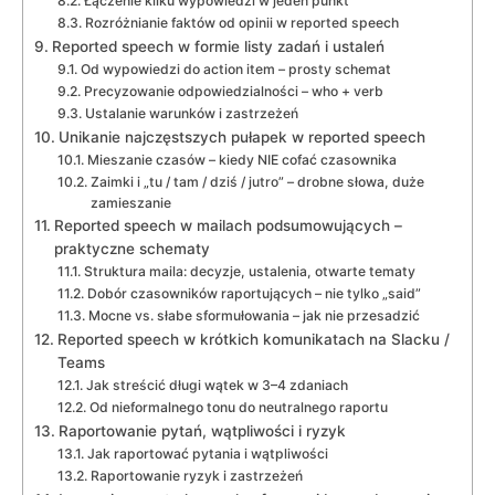
Łączenie kilku wypowiedzi w jeden punkt
Rozróżnianie faktów od opinii w reported speech
Reported speech w formie listy zadań i ustaleń
Od wypowiedzi do action item – prosty schemat
Precyzowanie odpowiedzialności – who + verb
Ustalanie warunków i zastrzeżeń
Unikanie najczęstszych pułapek w reported speech
Mieszanie czasów – kiedy NIE cofać czasownika
Zaimki i „tu / tam / dziś / jutro” – drobne słowa, duże
zamieszanie
Reported speech w mailach podsumowujących –
praktyczne schematy
Struktura maila: decyzje, ustalenia, otwarte tematy
Dobór czasowników raportujących – nie tylko „said”
Mocne vs. słabe sformułowania – jak nie przesadzić
Reported speech w krótkich komunikatach na Slacku /
Teams
Jak streścić długi wątek w 3–4 zdaniach
Od nieformalnego tonu do neutralnego raportu
Raportowanie pytań, wątpliwości i ryzyk
Jak raportować pytania i wątpliwości
Raportowanie ryzyk i zastrzeżeń