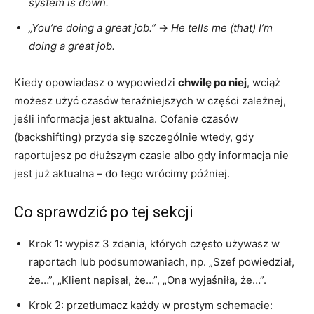
system is down.
„You’re doing a great job.”
→
He tells me (that) I’m
doing a great job.
Kiedy opowiadasz o wypowiedzi
chwilę po niej
, wciąż
możesz użyć czasów teraźniejszych w części zależnej,
jeśli informacja jest aktualna. Cofanie czasów
(backshifting) przyda się szczególnie wtedy, gdy
raportujesz po dłuższym czasie albo gdy informacja nie
jest już aktualna – do tego wrócimy później.
Co sprawdzić po tej sekcji
Krok 1: wypisz 3 zdania, których często używasz w
raportach lub podsumowaniach, np. „Szef powiedział,
że…”, „Klient napisał, że…”, „Ona wyjaśniła, że…”.
Krok 2: przetłumacz każdy w prostym schemacie: