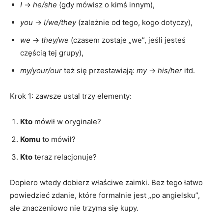
I
→
he/she
(gdy mówisz o kimś innym),
you
→
I/we/they
(zależnie od tego, kogo dotyczy),
we
→
they/we
(czasem zostaje „we”, jeśli jesteś
częścią tej grupy),
my/your/our
też się przestawiają:
my
→
his/her
itd.
Krok 1: zawsze ustal trzy elementy:
Kto
mówił w oryginale?
Komu
to mówił?
Kto
teraz relacjonuje?
Dopiero wtedy dobierz właściwe zaimki. Bez tego łatwo
powiedzieć zdanie, które formalnie jest „po angielsku”,
ale znaczeniowo nie trzyma się kupy.