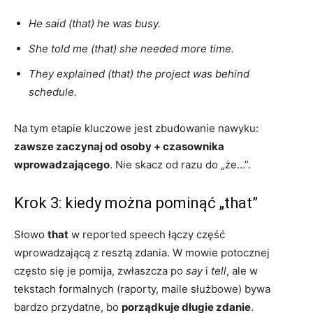
He said (that) he was busy.
She told me (that) she needed more time.
They explained (that) the project was behind
schedule.
Na tym etapie kluczowe jest zbudowanie nawyku:
zawsze zaczynaj od osoby + czasownika
wprowadzającego
. Nie skacz od razu do „że…”.
Krok 3: kiedy można pominąć „that”
Słowo
that
w reported speech łączy część
wprowadzającą z resztą zdania. W mowie potocznej
często się je pomija, zwłaszcza po
say
i
tell
, ale w
tekstach formalnych (raporty, maile służbowe) bywa
bardzo przydatne, bo
porządkuje długie zdanie
.