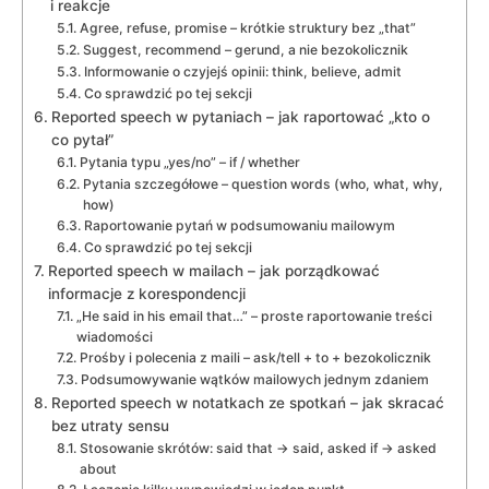
i reakcje
Agree, refuse, promise – krótkie struktury bez „that”
Suggest, recommend – gerund, a nie bezokolicznik
Informowanie o czyjejś opinii: think, believe, admit
Co sprawdzić po tej sekcji
Reported speech w pytaniach – jak raportować „kto o
co pytał”
Pytania typu „yes/no” – if / whether
Pytania szczegółowe – question words (who, what, why,
how)
Raportowanie pytań w podsumowaniu mailowym
Co sprawdzić po tej sekcji
Reported speech w mailach – jak porządkować
informacje z korespondencji
„He said in his email that…” – proste raportowanie treści
wiadomości
Prośby i polecenia z maili – ask/tell + to + bezokolicznik
Podsumowywanie wątków mailowych jednym zdaniem
Reported speech w notatkach ze spotkań – jak skracać
bez utraty sensu
Stosowanie skrótów: said that → said, asked if → asked
about