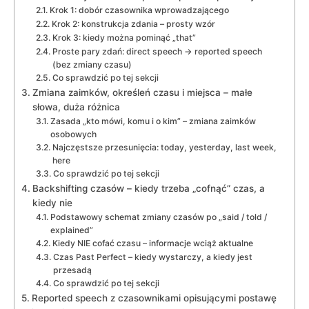
Krok 1: dobór czasownika wprowadzającego
Krok 2: konstrukcja zdania – prosty wzór
Krok 3: kiedy można pominąć „that”
Proste pary zdań: direct speech → reported speech
(bez zmiany czasu)
Co sprawdzić po tej sekcji
Zmiana zaimków, określeń czasu i miejsca – małe
słowa, duża różnica
Zasada „kto mówi, komu i o kim” – zmiana zaimków
osobowych
Najczęstsze przesunięcia: today, yesterday, last week,
here
Co sprawdzić po tej sekcji
Backshifting czasów – kiedy trzeba „cofnąć” czas, a
kiedy nie
Podstawowy schemat zmiany czasów po „said / told /
explained”
Kiedy NIE cofać czasu – informacje wciąż aktualne
Czas Past Perfect – kiedy wystarczy, a kiedy jest
przesadą
Co sprawdzić po tej sekcji
Reported speech z czasownikami opisującymi postawę