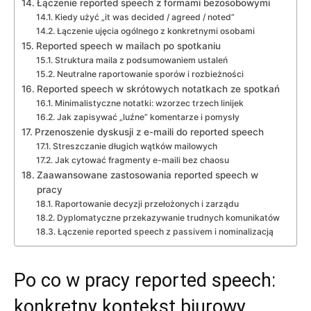
Łączenie reported speech z formami bezosobowymi
Kiedy użyć „it was decided / agreed / noted”
Łączenie ujęcia ogólnego z konkretnymi osobami
Reported speech w mailach po spotkaniu
Struktura maila z podsumowaniem ustaleń
Neutralne raportowanie sporów i rozbieżności
Reported speech w skrótowych notatkach ze spotkań
Minimalistyczne notatki: wzorzec trzech linijek
Jak zapisywać „luźne” komentarze i pomysły
Przenoszenie dyskusji z e-maili do reported speech
Streszczanie długich wątków mailowych
Jak cytować fragmenty e-maili bez chaosu
Zaawansowane zastosowania reported speech w
pracy
Raportowanie decyzji przełożonych i zarządu
Dyplomatyczne przekazywanie trudnych komunikatów
Łączenie reported speech z passivem i nominalizacją
Po co w pracy reported speech:
konkretny kontekst biurowy